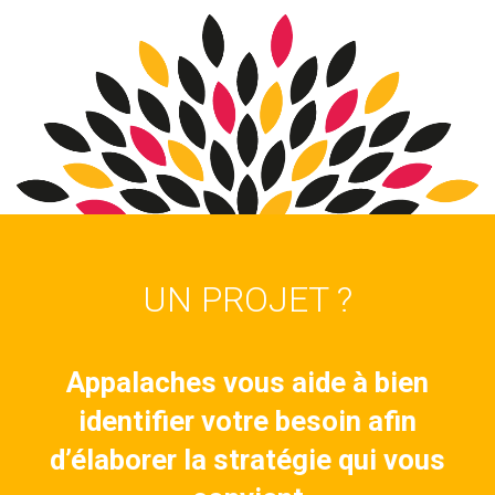
UN PROJET ?
Appalaches vous aide à bien
identifier votre besoin afin
d’élaborer la stratégie qui vous