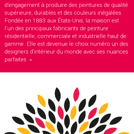
d’engagement à produire des peintures de qualité
supérieure, durables et des couleurs inégalées.
Fondée en 1883 aux États-Unis, la maison est
l’un des principaux fabricants de peinture
résidentielle, commerciale et industrielle haut de
gamme. Elle est devenue le choix numéro un des
designers d’intérieur du monde avec ses nuances
parfaites. »