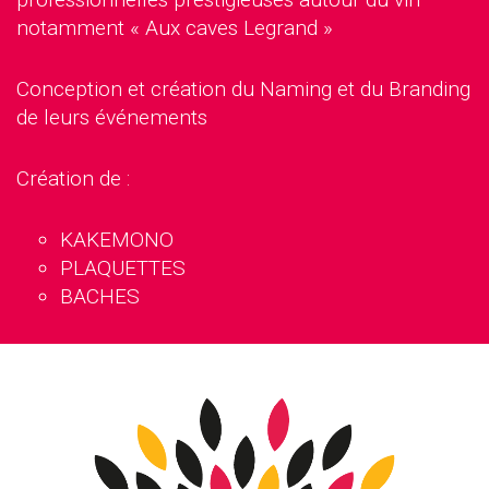
notamment « Aux caves Legrand »
Conception et création du Naming et du Branding
de leurs événements
Création de :
KAKEMONO
PLAQUETTES
BACHES