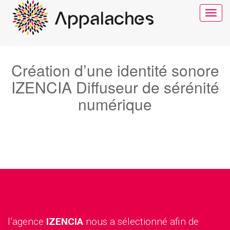
Toggle
navigat
Création d’une identité sonore
IZENCIA Diffuseur de sérénité
numérique
l’agence
IZENCIA
nous a sélectionné afin de