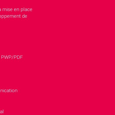
a mise en place
eloppement de
at PWP/PDF
nication
al