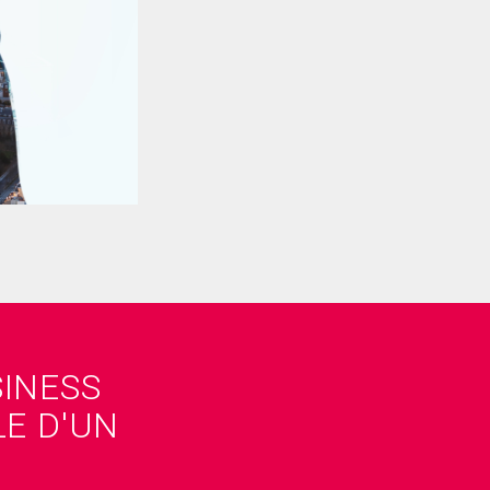
INESS
LE D'UN