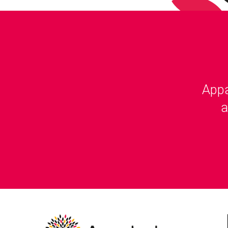
Appa
a