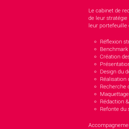
Le cabinet de re
de leur stratégi
leur portefeuille 
Réflexion st
Benchmark 
Création de
Présentatio
Design du d
Réalisation 
Recherche d
Maquettage 
Rédaction &
Refonte du 
Accompagnement