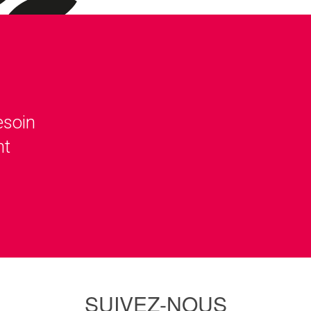
esoin
nt
SUIVEZ-NOUS