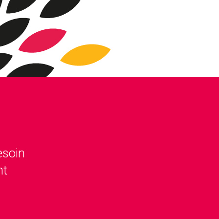
esoin
nt