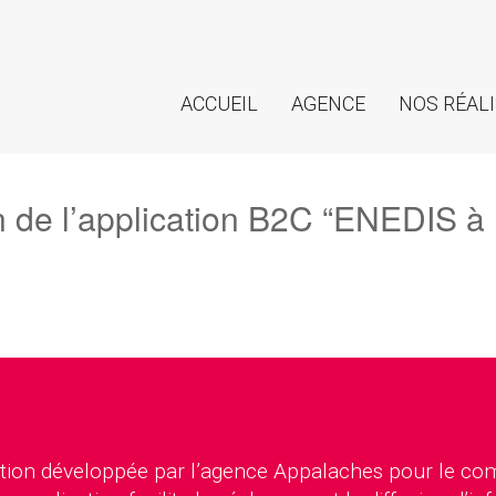
ACCUEIL
AGENCE
NOS RÉAL
n de l’application B2C “ENEDIS à
ation développée par l’agence Appalaches pour le c