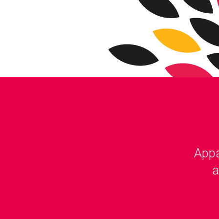
Appa
a