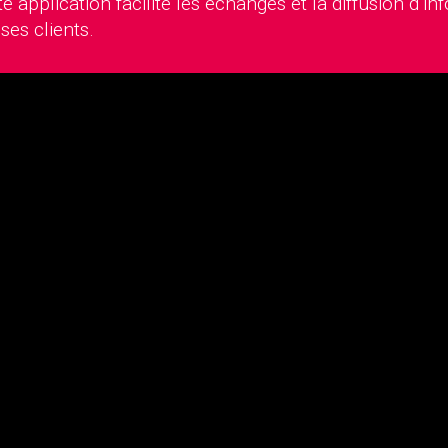
e application facilite les échanges et la diffusion d’i
 ses clients.