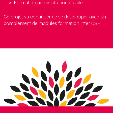
Formation administration du site
Ce projet va continuer de se développer avec un
complément de modules formation inter CSE